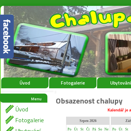
Úvod
Fotogalerie
Ubytován
Obsazenost chalupy
Menu
Úvod
Kalendář je 
Fotogalerie
Ubytování