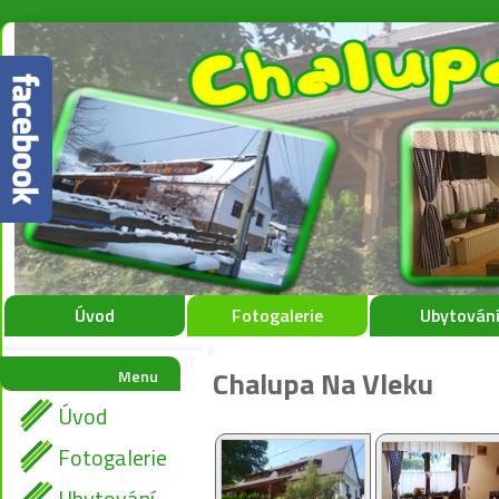
Úvod
Fotogalerie
Ubytován
Chalupa Na Vleku
Menu
Úvod
Fotogalerie
Ubytování